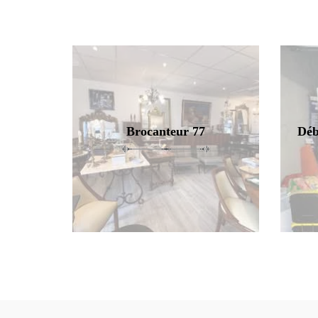
Brocanteur 77
Déb