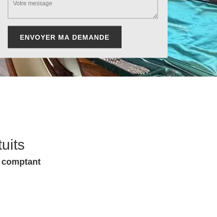
uits
u comptant