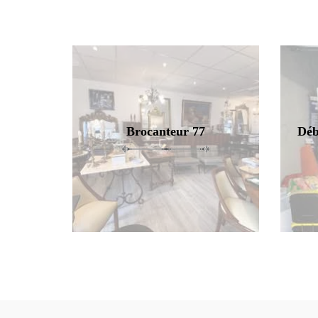
Brocanteur 77
Déb