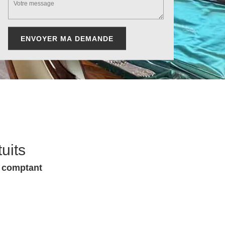
uits
u comptant