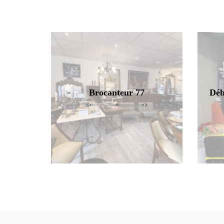
Brocanteur 77
Déb