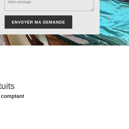
uits
u comptant