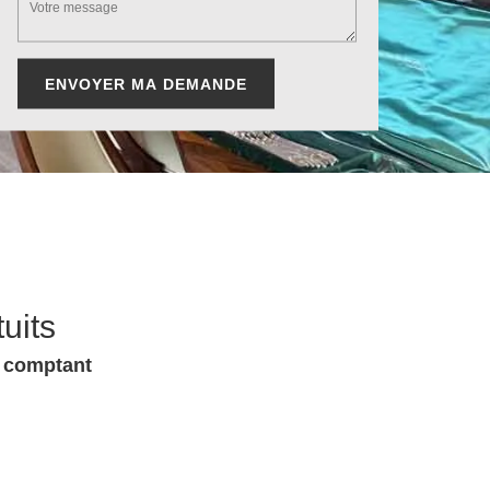
uits
u comptant