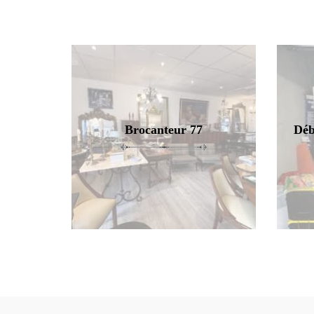
Brocanteur 77
Déb