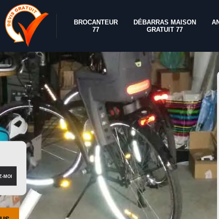
BROCANTEUR
DÉBARRAS MAISON
A
77
GRATUIT 77
OUS