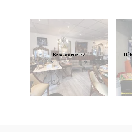
Brocanteur 77
Déb