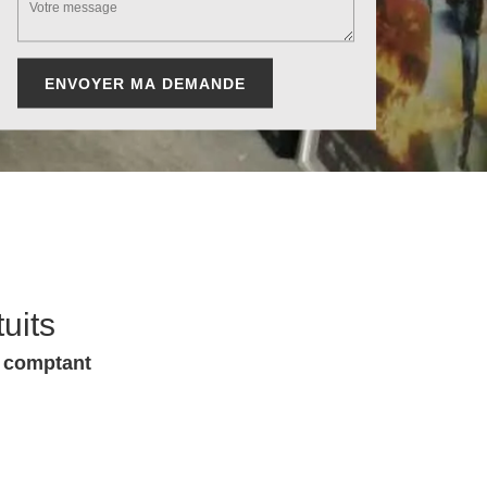
uits
u comptant