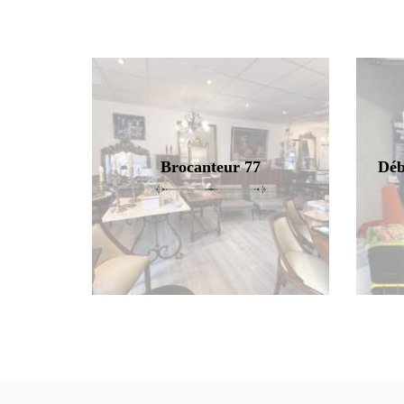
Brocanteur 77
Déb