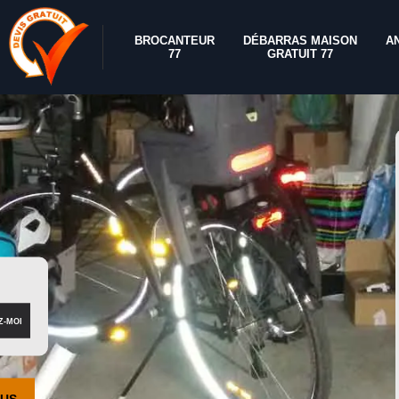
BROCANTEUR
DÉBARRAS MAISON
A
77
GRATUIT 77
OUS