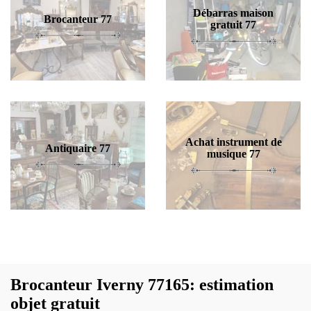
Débarras maison
Brocanteur 77
gratuit 77
Achat instrument de
Antiquaire 77
musique 77
Brocanteur Iverny 77165: estimation
objet gratuit