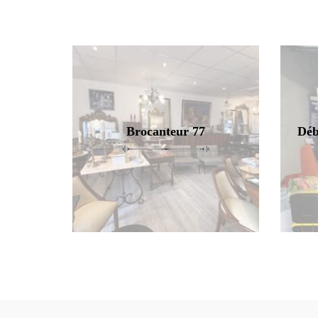
Brocanteur 77
Déb