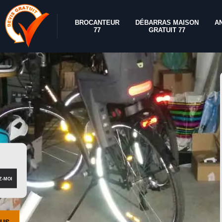
BROCANTEUR
DÉBARRAS MAISON
A
77
GRATUIT 77
OUS