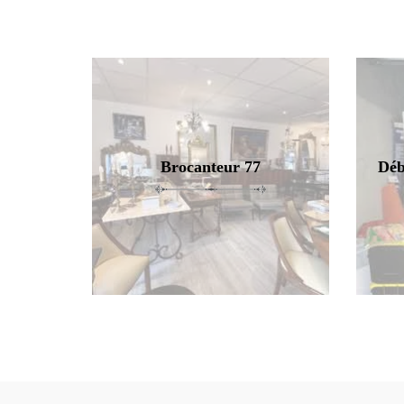
Brocanteur 77
Déb