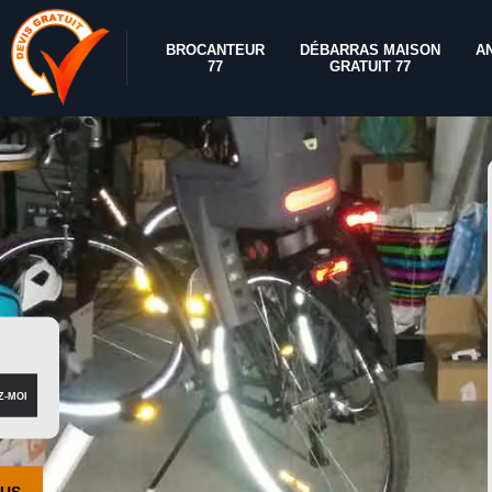
BROCANTEUR
DÉBARRAS MAISON
A
77
GRATUIT 77
OUS