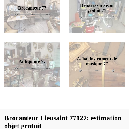
Débarras maison
Brocanteur 77
gratuit 77
Achat instrument de
Antiquaire 77
musique 77
Brocanteur Lieusaint 77127: estimation
objet gratuit