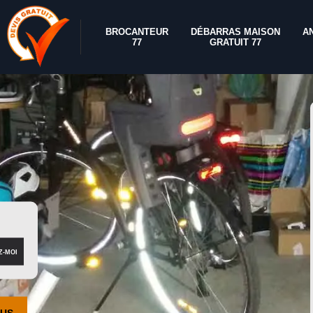
BROCANTEUR
DÉBARRAS MAISON
A
77
GRATUIT 77
OUS