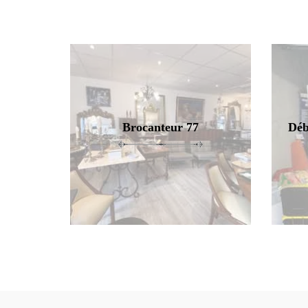
Brocanteur 77
Déb