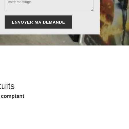
uits
u comptant