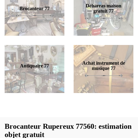
Débarras maison
Brocanteur 77
gratuit 77
Achat instrument de
Antiquaire 77
musique 77
Brocanteur Rupereux 77560: estimation
objet gratuit