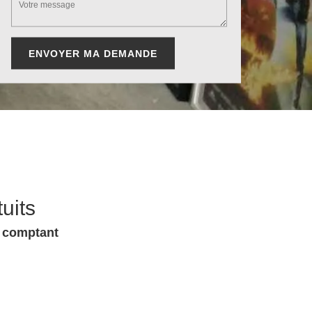
uits
u comptant