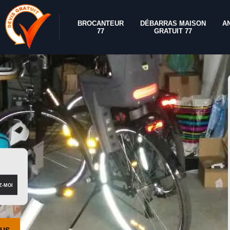
BROCANTEUR
DÉBARRAS MAISON
A
77
GRATUIT 77
OUS