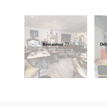
Brocanteur 77
Déb