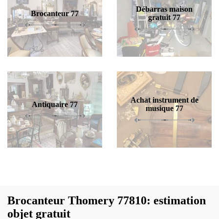
Débarras maison
Brocanteur 77
gratuit 77
Achat instrument de
Antiquaire 77
musique 77
Brocanteur Thomery 77810: estimation
objet gratuit