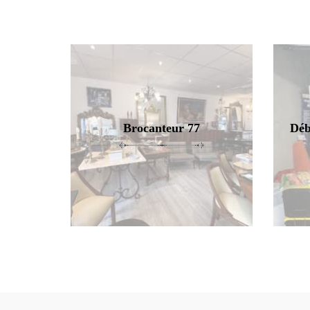
Brocanteur 77
Déb