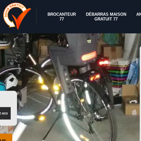
BROCANTEUR
DÉBARRAS MAISON
A
77
GRATUIT 77
OUS