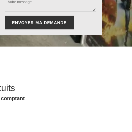
uits
u comptant