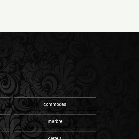
commodes
marbre
cartels