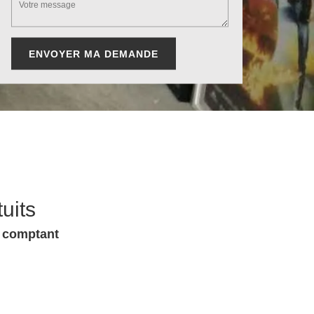
uits
u comptant