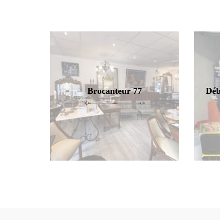
Brocanteur 77
Déb