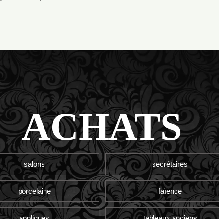
ACHATS
salons
secrétaires
porcelaine
faïence
appliques
tableaux anciens