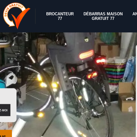
BROCANTEUR
DÉBARRAS MAISON
A
77
GRATUIT 77
OUS