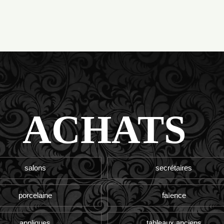
ACHATS
salons
secrétaires
porcelaine
faïence
appliques
tableaux anciens