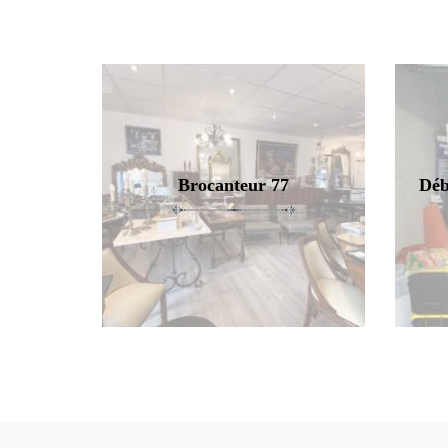
Brocanteur 77
Déb