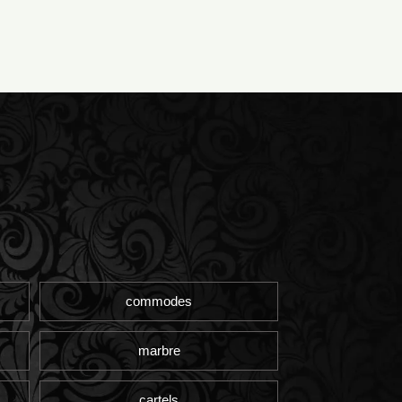
commodes
marbre
cartels