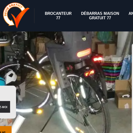
BROCANTEUR
DÉBARRAS MAISON
A
77
GRATUIT 77
OUS