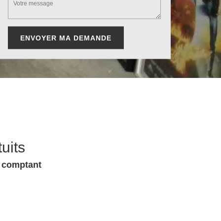
uits
u comptant