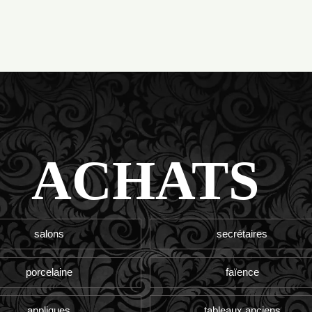
ACHATS
salons
secrétaires
porcelaine
faïence
appliques
tableaux anciens