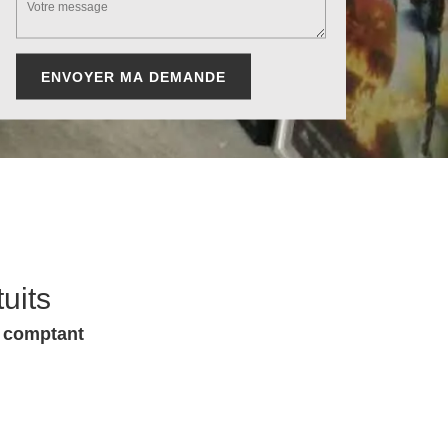
uits
u comptant