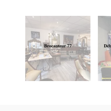
Brocanteur 77
Déb