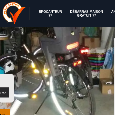
BROCANTEUR
DÉBARRAS MAISON
A
77
GRATUIT 77
OUS