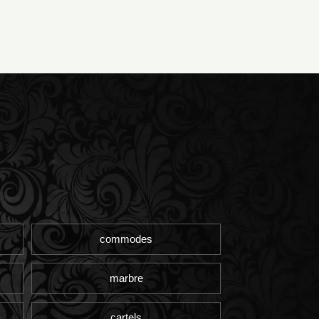
commodes
marbre
cartels