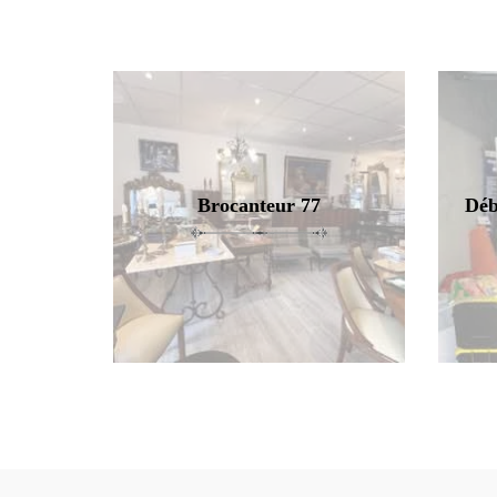
Brocanteur 77
Déb