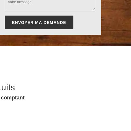
uits
u comptant