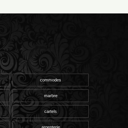
commodes
marbre
cartels
argenterie