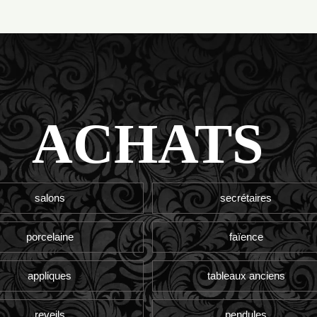
ACHATS
salons
secrétaires
porcelaine
faïence
appliques
tableaux anciens
reveils
pendules