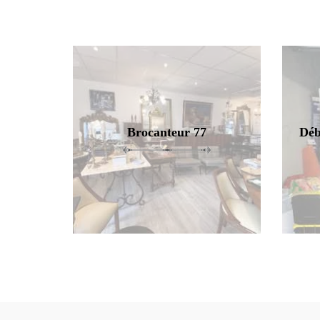
Brocanteur 77
Déb