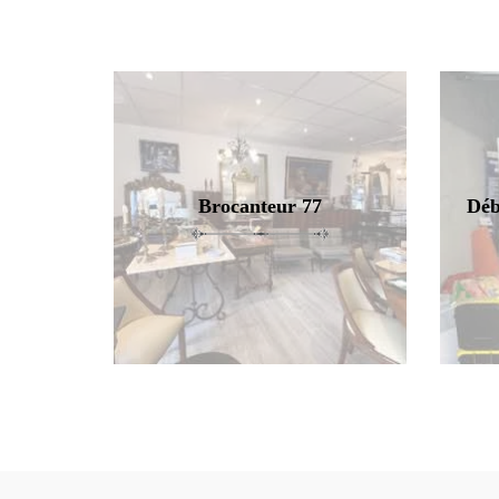
Brocanteur 77
Déb